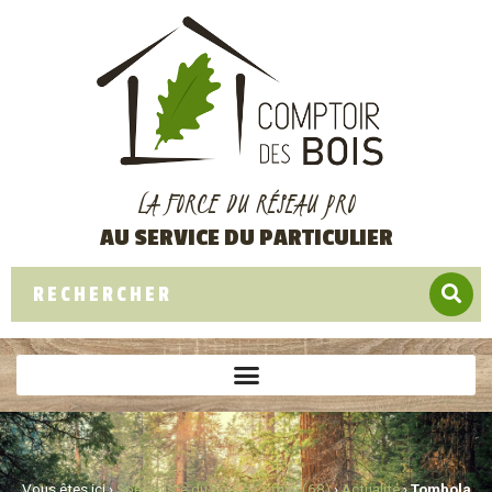
LA FORCE DU RÉSEAU PRO
AU SERVICE DU PARTICULIER
Vous êtes ici ›
Spécialiste du bois à Cernay (68)
›
Actualité
›
Tombola