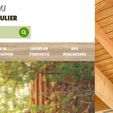
RO
ULIER
S DE
ISOLATION
NOS
RUCTION
ÉTANCHÉITÉ
RÉALISATIONS
16