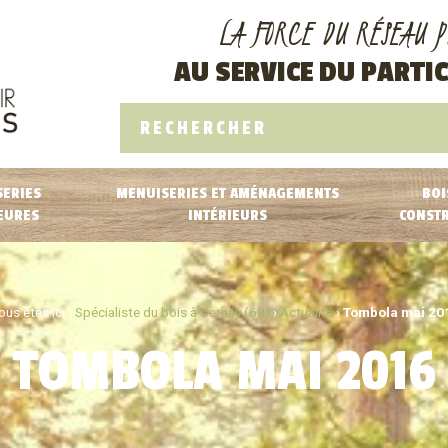
LA FORCE DU RÉSEAU P
AU SERVICE DU PARTIC
ERIES
MENUISERIES ET AMÉNAGEMENTS
BOI
EURES
INTÉRIEURS
CONST
us êtes ici ›
Spécialiste du bois à Cernay (68)
›
Actualité
›
Tombola mai 20
TOMBOLA MAI 2016