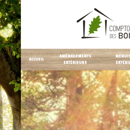
AMÉNAGEMENTS
MENUIS
ACCUEIL
EXTÉRIEURS
EXTÉRI
Vo