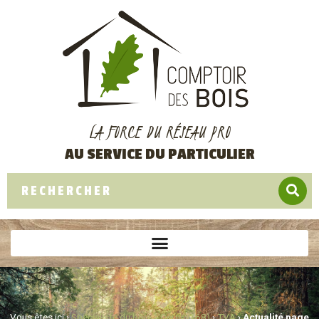
LA FORCE DU RÉSEAU PRO
AU SERVICE DU PARTICULIER
Vous êtes ici ›
Spécialiste du bois à Cernay (68)
›
TVA
›
Actualité page