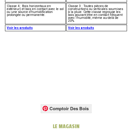
Classe 4 : Bois horizontaux en
Classe 3 : Toutes pièces de
extérieur) et bois en contact avec le sol
constructions ou verticales soumises
ou une source d’humidification
à la pluie. Cette classe regroupe les
prolongée ou permanente.
bois pouvant être en contact fréquent
avec l’humidité, même au-delà de
20%.
Voir les produits
Voir les produits
Comptoir Des Bois
LE MAGASIN