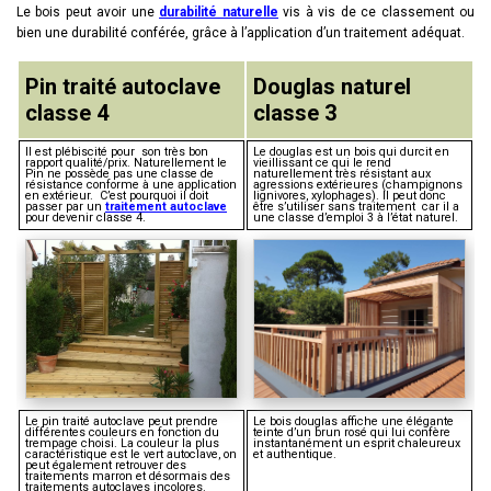
Le bois peut avoir une
durabilité naturelle
vis à vis de ce classement ou
bien une durabilité conférée, grâce à l’application d’un traitement adéquat.
Pin traité autoclave
Douglas naturel
classe 4
classe 3
Il est plébiscité pour son très bon
Le douglas est un bois qui durcit en
rapport qualité/prix. Naturellement le
vieillissant ce qui le rend
Pin ne possède pas une classe de
naturellement très résistant aux
résistance conforme à une application
agressions extérieures (champignons
en extérieur. C’est pourquoi il doit
lignivores, xylophages). Il peut donc
passer par un
traitement autoclave
être s’utiliser sans traitement car il a
pour devenir classe 4.
une classe d’emploi 3 à l’état naturel.
Le pin traité autoclave peut prendre
Le bois douglas affiche une élégante
différentes couleurs en fonction du
teinte d’un brun rosé qui lui confère
trempage choisi. La couleur la plus
instantanément un esprit chaleureux
caractéristique est le vert autoclave, on
et authentique.
peut également retrouver des
traitements marron et désormais des
traitements autoclaves incolores.