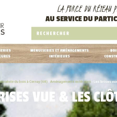
LA FORCE DU RÉSEAU P
AU SERVICE DU PARTIC
ERIES
MENUISERIES ET AMÉNAGEMENTS
BOI
EURES
INTÉRIEURS
CONST
écialiste du bois à Cernay (68)
›
Aménagements extérieurs
›
Les brises vu
RISES VUE & LES CL