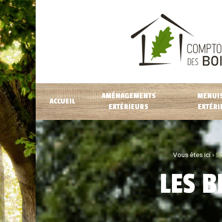
AMÉNAGEMENTS
MENUIS
ACCUEIL
EXTÉRIEURS
EXTÉRI
Vous êtes ici ›
Sp
LES B