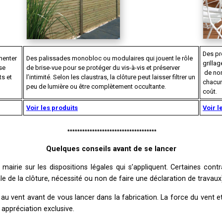
Des pro
menter
Des palissades monobloc ou modulaires qui jouent le rôle
grilla
s
e
de brise-vue pour se protéger du vis-à-vis et préserver
de nom
s et
l’intimité. Selon les claustras, la clôture peut laisser filtrer un
chacun
peu de lumière ou être complètement occultante.
coût.
Voir les produits
Voir l
.
************************************
Quelques conseils avant de se lancer
airie sur les dispositions légales qui s’appliquent. Certaines cont
e de la clôture, nécessité ou non de faire une déclaration de travaux
 au vent avant de vous lancer dans la fabrication. La force du vent et
 appréciation exclusive.