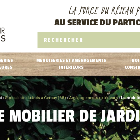
LA FORCE DU RÉSEAU P
AU SERVICE DU PARTIC
ERIES
MENUISERIES ET AMÉNAGEMENTS
BOI
EURES
INTÉRIEURS
CONST
i ›
Spécialiste du bois à Cernay (68)
›
Aménagements extérieurs
›
Le mobili
E MOBILIER DE JARD