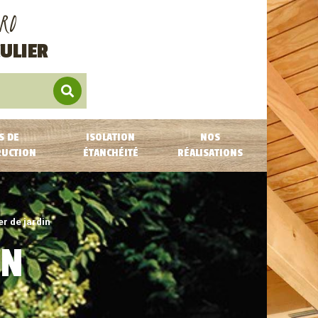
RO
ULIER
S DE
ISOLATION
NOS
RUCTION
ÉTANCHÉITÉ
RÉALISATIONS
er de jardin
IN