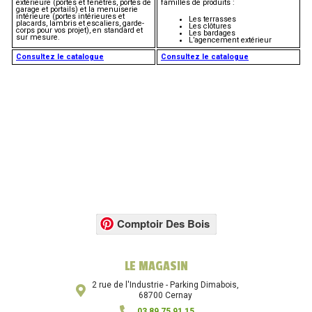
extérieure (portes et fenêtres, portes de
familles de produits :
garage et portails) et la menuiserie
intérieure (portes intérieures et
Les terrasses
placards, lambris et escaliers, garde-
Les clôtures
corps pour vos projet), en standard et
Les bardages
sur mesure.
L’agencement extérieur
Consultez le catalogue
Consultez le catalogue
Comptoir Des Bois
LE MAGASIN
2 rue de l'Industrie - Parking Dimabois,
68700 Cernay
03 89 75 91 15