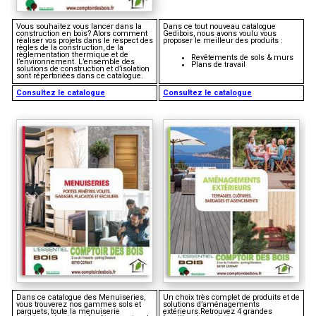
Vous souhaitez vous lancer dans la
Dans ce tout nouveau catalogue
construction en bois? Alors comment
Gedibois, nous avons voulu vous
réaliser vos projets dans le respect des
proposer le meilleur des produits :
règles de la construction, de la
règlementation thermique et de
Revêtements de sols & murs
l’environnement. L’ensemble des
Plans de travail
solutions de construction et d’isolation
sont répertoriées dans ce catalogue.
Consultez le catalogue
Consultez le catalogue
Dans ce catalogue des Menuiseries,
Un choix très complet de produits et de
vous trouverez nos gammes sols et
solutions d’aménagements
parquets, toute la menuiserie
extérieurs.Retrouvez 4 grandes