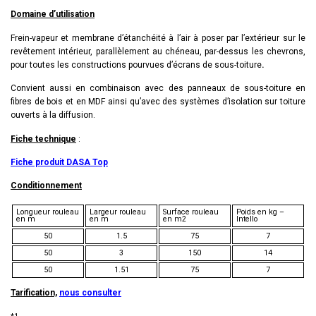
Domaine d’utilisation
Frein-vapeur et membrane d’étanchéité à l’air à poser par l’extérieur sur le
revêtement intérieur,
parallèlement au chéneau, par-dessus les chevrons,
pour toutes les constructions pourvues d’écrans de sous-toiture
.
Convient aussi en combinaison avec des panneaux de sous-toiture en
fi
bres de bois et en MDF ainsi qu’avec des systèmes d’isolation sur toiture
ouverts à la di
ff
usion.
Fiche technique
:
Fiche produit DASA Top
Conditionnement
Longueur rouleau
Largeur rouleau
Surface rouleau
Poids en kg –
en m
en m
en m2
Intello
50
1.5
75
7
50
3
150
14
50
1.51
75
7
Tarification,
nous consulter