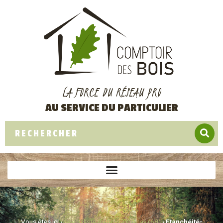
LA FORCE DU RÉSEAU PRO
AU SERVICE DU PARTICULIER
Vous êtes ici ›
Spécialiste du bois à Cernay (68)
›
Etanchéité-