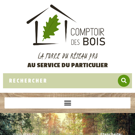
LA FORCE DU RÉSEAU PRO
AU SERVICE DU PARTICULIER
Vous êtes ici ›
Spécialiste du bois à Cernay (68)
›
Etanchéité-