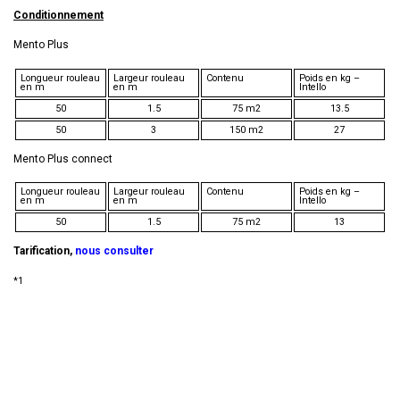
Conditionnement
Mento Plus
Longueur rouleau
Largeur rouleau
Contenu
Poids en kg –
en m
en m
Intello
50
1.5
75 m2
13.5
50
3
150 m2
27
Mento Plus connect
Longueur rouleau
Largeur rouleau
Contenu
Poids en kg –
en m
en m
Intello
50
1.5
75 m2
13
Tarification,
nous consulter
*1