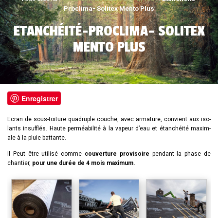
Proclima- Solitex Mento Plus
ETANCHÉITÉ-PROCLIMA- SOLITEX
MENTO PLUS
Enregistrer
Ecran de sous-toit­ure quad­ruple couche, avec arma­ture, con­vi­ent aux iso­
lants in­suf­flés. Haute perméabilité à la va­peur d’eau et étanchéité max­i­m­
ale à la plu­ie bat­tante.
Il Peut être utilisé comme
couverture provisoire
pendant la phase de
chantier,
pour une durée de 4 mois maximum.