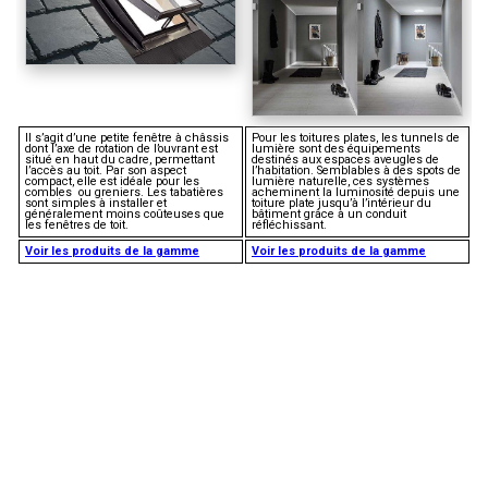
Il s’agit d’une petite fenêtre à châssis
Pour les toitures plates, les tunnels de
dont l’axe de rotation de l’ouvrant est
lumière sont des équipements
situé en haut du cadre, permettant
destinés aux espaces aveugles de
l’accès au toit. Par son aspect
l’habitation. Semblables à des spots de
compact, elle est idéale pour les
lumière naturelle, ces systèmes
combles ou greniers. Les tabatières
acheminent la luminosité depuis une
sont simples à installer et
toiture plate jusqu’à l’intérieur du
généralement moins coûteuses que
bâtiment grâce à un conduit
les fenêtres de toit.
réfléchissant.
Voir les produits de la gamme
Voir les produits de la gamme