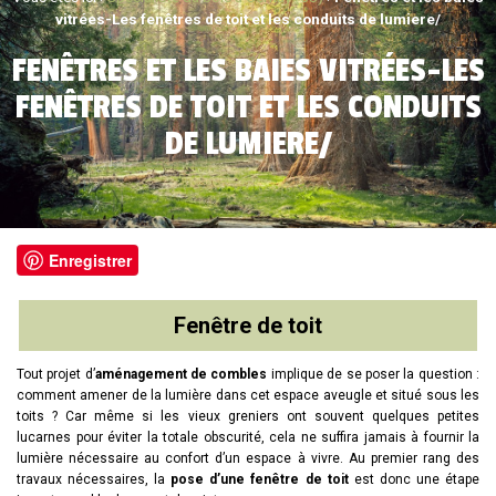
vitrées-Les fenêtres de toit et les conduits de lumiere/
FENÊTRES ET LES BAIES VITRÉES-LES
FENÊTRES DE TOIT ET LES CONDUITS
DE LUMIERE/
Enregistrer
Fenêtre de toit
Tout projet d’
aménagement de combles
implique de se poser la question :
comment amener de la lumière dans cet espace aveugle et situé sous les
toits ? Car même si les vieux greniers ont souvent quelques petites
lucarnes pour éviter la totale obscurité, cela ne suffira jamais à fournir la
lumière nécessaire au confort d’un espace à vivre. Au premier rang des
travaux nécessaires, la
pose d’une fenêtre de toit
est donc une étape