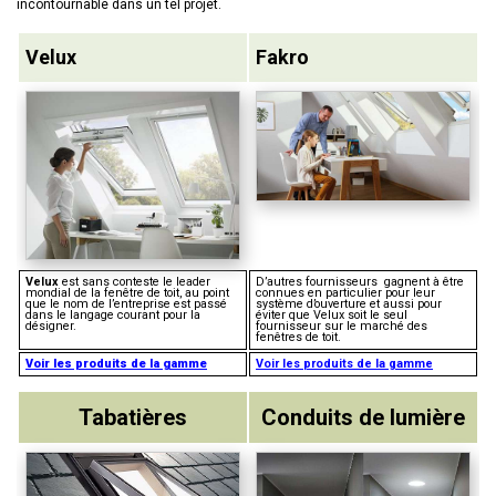
incontournable dans un tel projet.
Velux
Fakro
Velux
est sans conteste le leader
D’autres fournisseurs gagnent à être
mondial de la fenêtre de toit, au point
connues en particulier pour leur
que le nom de l’entreprise est passé
système d’ouverture et aussi pour
dans le langage courant pour la
éviter que Velux soit le seul
désigner.
fournisseur sur le marché des
fenêtres de toit.
Voir les produits de la gamme
Voir les produits de la gamme
Tabatières
Conduits de lumière