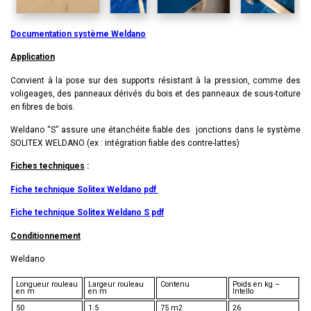
Documentation système Weldano
Application
Convient à la pose sur des supports résistant à la pression, comme des
voligeages, des panneaux dérivés du bois et des panneaux de sous-toiture
en fibres de bois.
Weldano “S” assure une étanchéite fiable des jonctions dans le système
SOLITEX WELDANO (ex : in­té­gra­tion fiable des contre-lattes)
Fiches techniques
:
Fiche technique Solitex Weldano pdf
Fiche technique Solitex Weldano S pdf
Conditionnement
Weldano
Longueur rouleau
Largeur rouleau
Contenu
Poids en kg –
en m
en m
Intello
50
1.5
75 m2
26