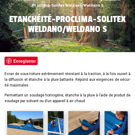
Proclima-Solitex Weldano/Weldano S
ETANCHÉITÉ-PROCLIMA-SOLITEX
WELDANO/WELDANO S
Enregistrer
Ecran de sous-toiture extrêmement résistant à la traction, à
la fois ouvert à
la diffusion et étanche à la pluie battante
. Ré­pond­ aux ex­i­gences de sé­cur­
ité max­i­m­ales
Permettant un soudage homogène, étanche à la pluie à l’aide de produit de
soud­age par solvant ou d’un ap­par­eil à air chaud.