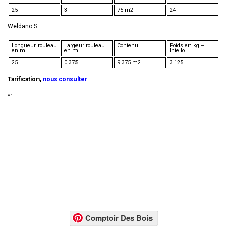
25
3
75 m2
24
Weldano S
Longueur rouleau
Largeur rouleau
Contenu
Poids en kg –
en m
en m
Intello
25
0.375
9.375 m2
3.125
Tarification,
nous
consulter
*1
Comptoir Des Bois