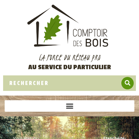
LA FORCE DU RÉSEAU PRO
AU SERVICE DU PARTICULIER
Vous êtes ici ›
Spécialiste du bois à Cernay (68)
›
Etanchéité-