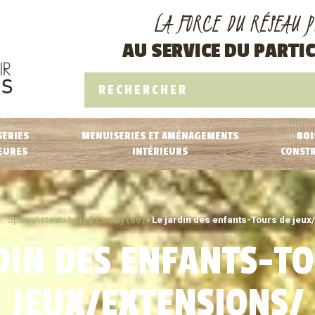
LA FORCE DU RÉSEAU P
AU SERVICE DU PARTIC
ERIES
MENUISERIES ET AMÉNAGEMENTS
BOI
EURES
INTÉRIEURS
CONST
 ›
Spécialiste du bois à Cernay (68)
›
Le jardin des enfants-Tours de jeux
DIN DES ENFANTS-T
JEUX/EXTENSIONS/