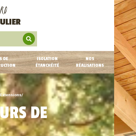
RO
ULIER
S DE
ISOLATION
NOS
RUCTION
ÉTANCHÉITÉ
RÉALISATIONS
/Extensions/
OURS DE