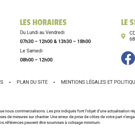
LES HORAIRES
LE 
Du Lundi au Vendredi
CD
6
07h30 – 12h00 & 13h30 – 18h00
Le Samedi
08h00 – 12h00
US
PLAN DU SITE
MENTIONS LÉGALES ET POLITIQU
ue nous commercialisons. Les prix indiqués font l’objet d’une actualisation régul
rises de mesures sur chantier. Une erreur de prise de côtes de votre part n’en
os références peuvent être soumises à colisage minimum.