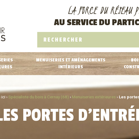
LA FORCE DU RÉSEAU P
AU SERVICE DU PARTIC
ERIES
MENUISERIES ET AMÉNAGEMENTS
BOI
EURES
INTÉRIEURS
CONST
ici ›
Spécialiste du bois à Cernay (68)
›
Menuiseries extérieures
›
Les porte
LES PORTES D’ENTRÉ