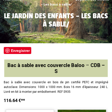
– Les bacs à sable/
LE JARDIN DES ENFANTS – LES BACS
À SABLE/
Enregistrer
Bac à sable avec couvercle
Baloo
–
CDB –
S
Bac à sable avec couvercle en bois de pin certifié PEFC et imprégné
autoclave. Dimensions: 1000 x 1000 mm. Bois 16 mm d’épaisseur. 240 L.
Livré en kit à monter par emboîtement. REF S935
116.64 €**