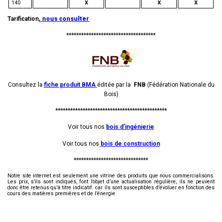
140
X
X
X
Tarification
,
nous consulter
************************************
Consultez la
fiche produit BMA
éditée par la
FNB
(Fédération Nationale du
Bois)
*********************************************
Voir tous nos
bois d’ingénierie
Voir tous nos
bois de construction
******************************
Notre site internet est seulement une vitrine des produits que nous commercialisons.
Les prix, s’ils sont indiqués, font l’objet d’une actualisation régulière, ils ne peuvent
donc être retenus qu’à titre indicatif. car ils sont susceptibles d’évoluer en fonction des
cours des matières premières et de l’énergie