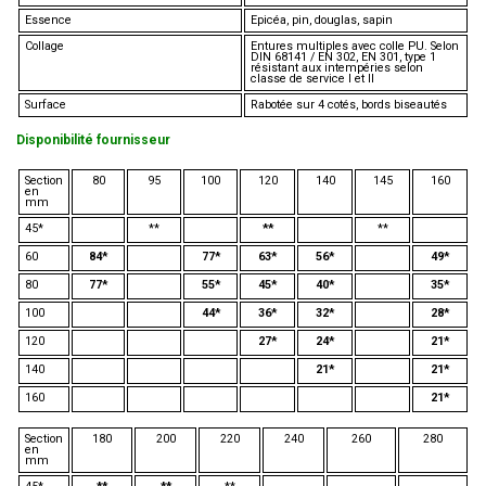
Essence
Epicéa, pin, douglas, sapin
Collage
Entures multiples avec colle PU. Selon
DIN 68141 / EN 302, EN 301, type 1
résistant aux intempéries selon
classe de service I et II
Surface
Rabotée sur 4 cotés, bords biseautés
Disponibilité fournisseur
Section
80
95
100
120
140
145
160
en
mm
45*
**
**
**
60
84*
77*
63*
56*
49*
80
77*
55*
45*
40*
35*
100
44*
36*
32*
28*
120
27*
24*
21*
140
21*
21*
160
21*
Section
180
200
220
240
260
280
en
mm