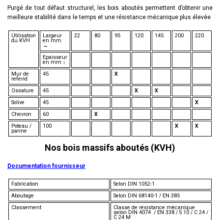
Purgé de tout défaut structurel, les bois aboutés permettent d’obtenir une
meilleure stabilité dans le temps et une résistance mécanique plus élevée
Utilisation
Largeur
22
80
95
120
145
200
220
du KVH
en mm
→
Epaisseur
en mm ↓
Mur de
45
X
refend
Ossature
45
X
X
Solive
45
X
Chevron
60
X
Poteau /
100
X
X
panne
Nos bois massifs aboutés (KVH)
Documentation fournisseur
Fabrication
Selon DIN 1052-1
Aboutage
Selon DIN 68140-1 / EN 385
Classement
Classe de résistance mécanique
selon DIN 4074 / EN 338 / S 10 / C 24 /
C 24 M