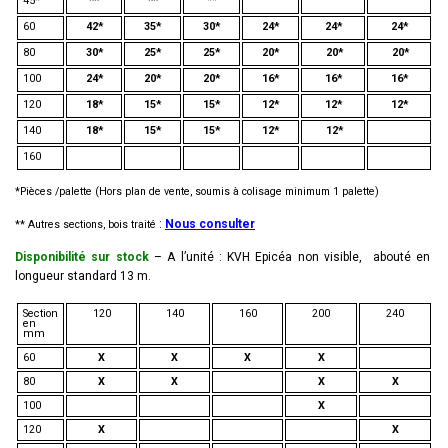
45*
**
**
**
60
42*
35*
30*
24*
24*
24*
80
30*
25*
25*
20*
20*
20*
100
24*
20*
20*
16*
16*
16*
120
18*
15*
15*
12*
12*
12*
140
18*
15*
15*
12*
12*
160
*Pièces /palette (Hors plan de vente, soumis à colisage minimum 1 palette)
:
Nous consulter
** Autres sections, bois traité
Disponibilité sur stock
– A l’unité : KVH Epicéa non visible, abouté en
longueur standard 13 m.
Section
120
140
160
200
240
en
mm
60
X
X
X
X
80
X
X
X
X
100
X
120
X
X