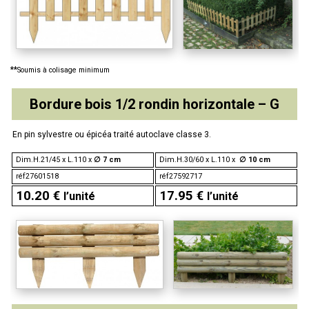
**
Soumis à colisage minimum
Bordure bois 1/2 rondin horizontale – G
En pin sylvestre ou épicéa traité autoclave classe 3.
Dim.H.21/45 x L.110 x
∅ 7 cm
Dim.H.30/60 x L.110 x
∅ 10 cm
réf27601518
réf27592717
10.20 €
17.95
€
l’unité
l’unité