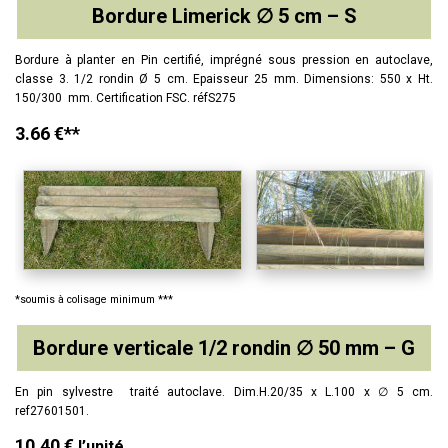
Bordure Limerick ∅ 5 cm – S
Bordure à planter en Pin certifié, imprégné sous pression en autoclave,
classe 3. 1/2 rondin Ø 5 cm. Epaisseur 25 mm. Dimensions: 550 x Ht.
150/300 mm. Certification FSC. réfS275
3.66 €**
*soumis à colisage minimum ***
Bordure verticale 1/2 rondin ∅ 50 mm – G
En pin sylvestre traité autoclave. Dim.H.20/35 x L.100 x ∅ 5 cm.
ref27601501.
10.40 €
l’unité