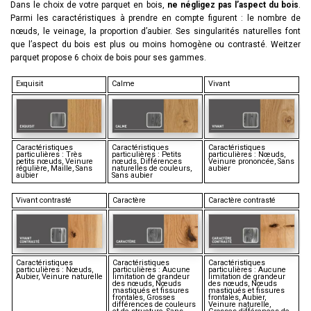
Dans le choix de votre parquet en bois,
ne négligez pas l’aspect du bois
.
Parmi les caractéristiques à prendre en compte figurent : le nombre de
nœuds, le veinage, la proportion d’aubier. Ses singularités naturelles font
que l’aspect du bois est plus ou moins homogène ou contrasté. Weitzer
parquet propose 6 choix de bois pour ses gammes.
Exquisit
Calme
Vivant
Caractéristiques
Caractéristiques
Caractéristiques
particulières : Très
particulières : Petits
particulières : Nœuds,
petits nœuds, Veinure
nœuds, Différences
Veinure prononcée, Sans
régulière, Maille, Sans
naturelles de couleurs,
aubier
aubier
Sans aubier
Vivant contrasté
Caractère
Caractère contrasté
Caractéristiques
Caractéristiques
Caractéristiques
particulières : Nœuds,
particulières : Aucune
particulières : Aucune
Aubier, Veinure naturelle
limitation de grandeur
limitation de grandeur
des nœuds, Nœuds
des nœuds, Nœuds
mastiqués et fissures
mastiqués et fissures
frontales, Grosses
frontales, Aubier,
différences de couleurs
Veinure naturelle,