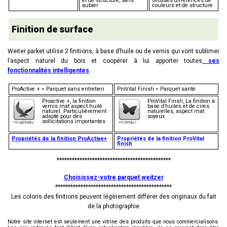
et de structure, Sans
Grosses différences de
aubier
couleurs et de structure
Finition de surface
Weiter parket utilise 2 finitions, à base d’huile ou de vernis qui vont sublimer
l’aspect naturel du bois et coopérer à lui apporter toutes
ses
fonctionnalités intelligentes
ProActive + = Parquet sans entretien
ProVital Finish = Parquet santé
Proactive +, la finition
ProVital Finsh, La finition à
vernis mat aspect huilé
base d’huiles et de cires
naturel. Particulièrement
naturelles, aspect mat
adapté pour des
soyeux
sollicitations importantes
Propriétés de la finition ProActive+
Propriétés de la finition ProVital
finish
*********************************************
Choisissez-votre parquet weitzer
**********************************************
Les coloris des finitions peuvent légèrement différer des originaux du fait
de la photographie
Notre site internet est seulement une vitrine des produits que nous commercialisons.