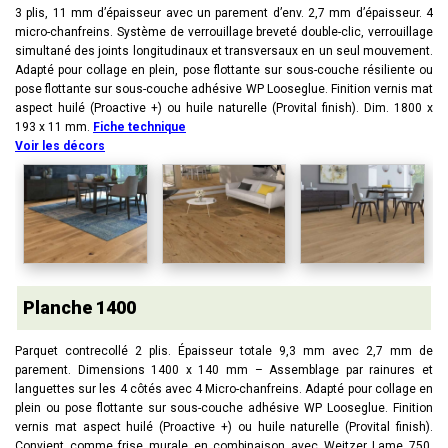
3 plis, 11 mm d’épaisseur avec un parement d’env. 2,7 mm d’épaisseur. 4
micro-chanfreins. Système de verrouillage breveté double-clic, verrouillage
simultané des joints longitudinaux et transversaux en un seul mouvement.
Adapté pour collage en plein, pose flottante sur sous-couche résiliente ou
pose flottante sur sous-couche adhésive WP Looseglue. Finition vernis mat
aspect huilé (Proactive +) ou huile naturelle (Provital finish). Dim. 1800 x
193 x 11 mm.
Fiche technique
Voir les décors
Planche 1400
Parquet contrecollé 2 plis. Épaisseur totale 9,3 mm avec 2,7 mm de
parement. Dimensions 1400 x 140 mm – Assemblage par rainures et
languettes sur les 4 côtés avec 4 Micro-chanfreins. Adapté pour collage en
plein ou pose flottante sur sous-couche adhésive WP Looseglue. Finition
vernis mat aspect huilé (Proactive +) ou huile naturelle (Provital finish).
Convient comme frise murale en combinaison avec Weitzer Lame 750.