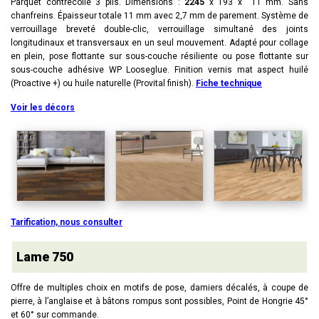
Parquet contrecollé 3 plis. Dimensions :
2245
x 193 x 11 mm. Sans
chanfreins. Épaisseur totale 11 mm avec 2,7 mm de parement. Système de
verrouillage breveté double-clic, verrouillage simultané des joints
longitudinaux et transversaux en un seul mouvement. Adapté pour collage
en plein, pose flottante sur sous-couche résiliente ou pose flottante sur
sous-couche adhésive WP Looseglue. Finition vernis mat aspect huilé
(Proactive +) ou huile naturelle (Provital finish).
Fiche technique
Voir les décors
Tarification, nous consulter
Lame 750
Offre de multiples choix en motifs de pose, damiers décalés, à coupe de
pierre, à l’anglaise et à bâtons rompus sont possibles, Point de Hongrie 45°
et 60° sur commande.