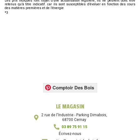
Les prix indiqués font l’objet d’une actualisation régulière, ils ne peuvent donc être
retenus qu’à titre indicatif. car ils sont susceptibles d’évoluer en fonction des cours
des matières premières et de l’énergie
*3
Comptoir Des Bois
LE MAGASIN
2 rue de l'Industrie - Parking Dimabois,
68700 Cernay
03 89 75 91 15
Écrivez-nous