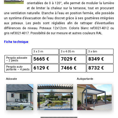
orientables de 0 à 120°, elle permet de moduler la lumière
et de limiter la chaleur sur la terrasse, tout en procurant
une ventilation naturelle. Etanche à l’eau en position fermée, elle possède
un système d’évacuation de l’eau discret grâce à ses gouttières intégrées
aux poteaux. Les pieds sont réglables afin de rattraper d’éventuelles
différences de niveau. Poteaux 12x12cm. Coloris blanc ref30214012 ou
gris ref30214017. Possibilité de sur mesure et autres couleurs RAL.
Fiche technique
3 x 3 m
3 x 4.05 m
3 x 6m
Pergola adossée
5665 €
7029 €
8349 €
– 2 pieds
Pergola auto-
6129 €
7466 €
8732 €
portante – 4 pieds
Adossée
Autoportante