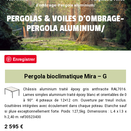
d’ombrage-Pergola aluminium/
PERGOLAS & VOILES D’OMBRAGE-
PERGOLA ALUMINIUM/
Enregistrer
Pergola bioclimatique Mira – G
Châssis aluminium traité époxy gris anthracite RAL7016.
Lames simples aluminium traité époxy blanc et orientables de 0
à 90°. 4 poteaux de 12×12 cm. Ouverture par treuil inclus.
Gouttières intégrées avec écoulement dans chaque poteau. Etanche sauf
si pluie exceptionnellement forte. Poids: 127,5kg. Dimensions : L.4 x l.3 x
h.2,40 m. ref30523430
2 595 €