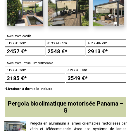
Avec store coolfit
319 x 319 cm
319 x 419 cm
402 x 402 cm
2457 €*
2548 €*
2913 €*
Avec store Prosail imperméable
319 x 319 cm
319 x 419 cm
3185 €*
3549 €*
*Livraison à domicile incluse
Pergola bioclimatique motorisée Panama –
G
Pergola en aluminium à lames orientables motorisées par
vérin et télécommande. Avec son système de lames