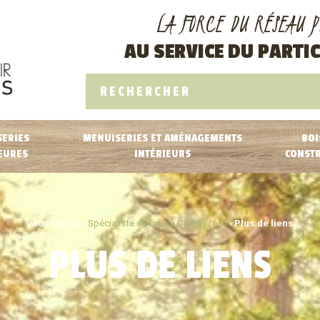
LA FORCE DU RÉSEAU P
AU SERVICE DU PARTIC
ERIES
MENUISERIES ET AMÉNAGEMENTS
BOI
EURES
INTÉRIEURS
CONST
Vous êtes ici ›
Spécialiste du bois à Cernay (68)
›
Plus de liens
PLUS DE LIENS