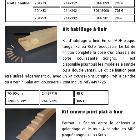
Porte double
204×73
214×152
30146899
705 €
204×83
214×292
30146900
705 €
204×93
214×332
30146901
795€
Kit habillage à finir
Kit d’habillage à finir. En en MDF plaqué
tanganika ou Koto recoupable. Le kit de
finition complète la pose d’un châssis de
porte coulissante Scrigno. Il est
disponible pour tous les modèles à simple
ou à double vantail. Le kit de finition peut
être utilisé séparément ou avec un kit couvre-joint Scrigno. Prêt à peindre
ou à vernir. Balai anti-poussière + joint inclus. ref24497725
70×90 cm
24497718
95 €
120×160 cm
24497725
105 €
Kit couvre joint plat à finir
Permet la finition entre le châssis à
galandage et le mur. A peindre en MDF
plaqué tanganika ou Koto.