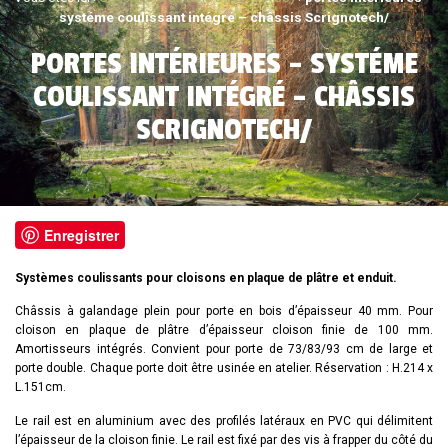
systéme coulissant intégré – châssis Scrignotech/
PORTES INTÉRIEURES – SYSTÉME
COULISSANT INTÉGRÉ – CHÂSSIS
SCRIGNOTECH/
Enregistrer
Systèmes coulissants pour cloisons en plaque de plâtre et enduit.
Châssis à galandage plein pour porte en bois d’épaisseur 40 mm. Pour
cloison en plaque de plâtre d’épaisseur cloison finie de 100 mm.
Amortisseurs intégrés. Convient pour porte de 73/83/93 cm de large et
porte double. Chaque porte doit être usinée en atelier. Réservation : H.214 x
L.151cm.
Le rail est en aluminium avec des profilés latéraux en PVC qui délimitent
l’épaisseur de la cloison finie. Le rail est fixé par des vis à frapper du côté du