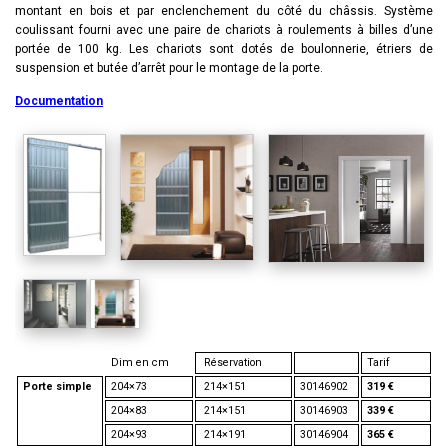
montant en bois et par enclenchement du côté du châssis. Système
coulissant fourni avec une paire de chariots à roulements à billes d’une
portée de 100 kg. Les chariots sont dotés de boulonnerie, étriers de
suspension et butée d’arrêt pour le montage de la porte.
Documentation
Dim en cm
Réservation
Tarif
Porte simple
204×73
214×151
30146902
319 €
204×83
214×151
30146903
339 €
204×93
214×191
30146904
365 €