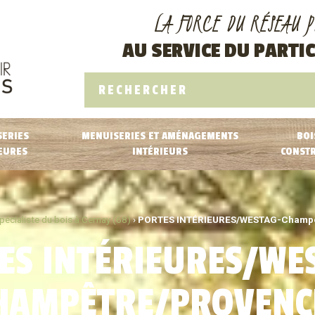
LA FORCE DU RÉSEAU P
AU SERVICE DU PARTIC
ERIES
MENUISERIES ET AMÉNAGEMENTS
BOI
EURES
INTÉRIEURS
CONST
pécialiste du bois à Cernay (68)
›
PORTES INTÉRIEURES/WESTAG-Champê
ES INTÉRIEURES/WE
HAMPÊTRE/PROVENC