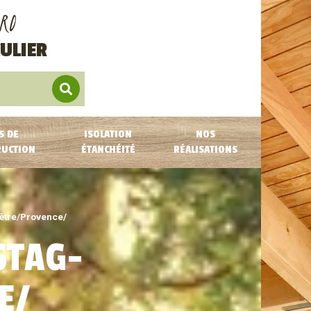
RO
ULIER
S DE
ISOLATION
NOS
RUCTION
ÉTANCHÉITÉ
RÉALISATIONS
tre/Provence/
STAG-
E/