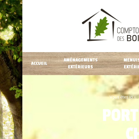
AMÉNAGEMENTS
MENUIS
ACCUEIL
EXTÉRIEURS
EXTÉRI
Vous êtes ici ›
S
PORT
C