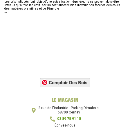
Les prix indiqués font l’objet d’une actualisation régulière, ils ne peuvent donc être
retenus qu’à titre indicatif. car ils sont susceptibles d’évoluer en fonction des cours
des matières premières et de l’énergie
*4
Comptoir Des Bois
LE MAGASIN
2 rue de l'Industrie - Parking Dimabois,
68700 Cernay
03 89 75 91 15
Écrivez-nous