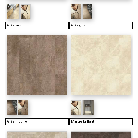
Grès sec
Grès gris
Grès mouillé
Marbre brillant