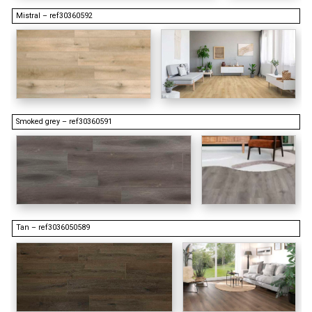
Mistral – ref30360592
Smoked grey – ref30360591
Tan – ref3036050589