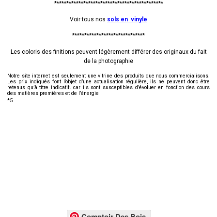
*********************************************
Voir tous nos
sols en vinyle
******************************
Les coloris des finitions peuvent légèrement différer des originaux du fait
de la photographie
Notre site internet est seulement une vitrine des produits que nous commercialisons.
Les prix indiqués font l’objet d’une actualisation régulière, ils ne peuvent donc être
retenus qu’à titre indicatif. car ils sont susceptibles d’évoluer en fonction des cours
des matières premières et de l’énergie
*5
Comptoir Des Bois