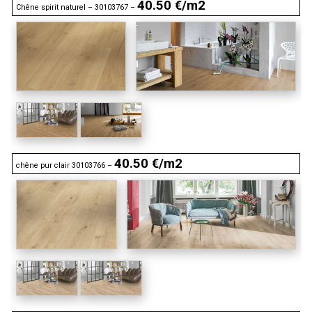
40.50 €/m2
Chêne spirit naturel – 30103767 –
40.50 €/m2
chêne pur clair 30103766 –