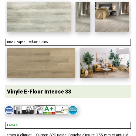
Black paper – ref30360585
Vinyle E-Floor Intense 33
Lames
Lames à cliquer – Support SPC rigide. Couche d’usure 0.55 mm et anti-UV –