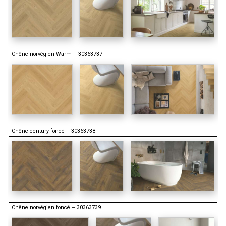
Chêne norvégien Warm – 30363737
Chêne century foncé – 30363738
Chêne norvégien foncé – 30363739