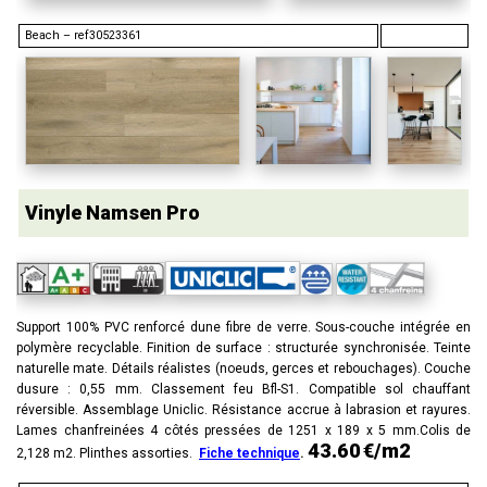
Beach – ref30523361
Vinyle Namsen Pro
Support 100% PVC renforcé dune fibre de verre. Sous-couche intégrée en
polymère recyclable. Finition de surface : structurée synchronisée. Teinte
naturelle mate. Détails réalistes (noeuds, gerces et rebouchages). Couche
dusure : 0,55 mm. Classement feu Bfl-S1. Compatible sol chauffant
réversible. Assemblage Uniclic. Résistance accrue à labrasion et rayures.
Lames chanfreinées 4 côtés pressées de 1251 x 189 x 5 mm.Colis de
43.60 €/m2
2,128 m2. Plinthes assorties.
Fiche technique
.