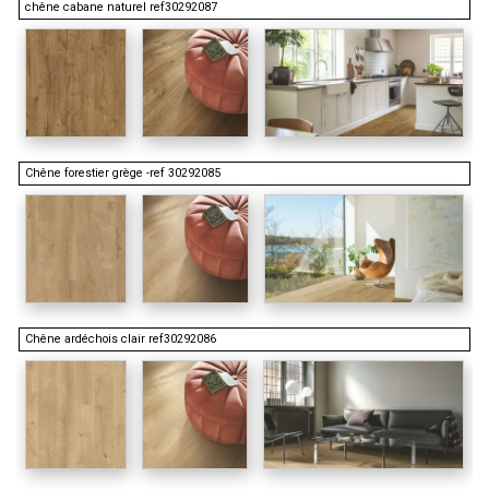
chêne cabane naturel ref30292087
Chêne forestier grège -ref 30292085
Chêne ardéchois clair ref30292086