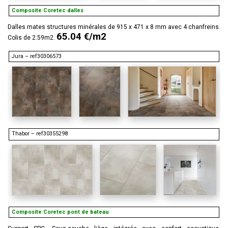
Composite Coretec dalles
Dalles mates structures minérales de 915 x 471 x 8 mm avec 4 chanfreins.
65.04 €/m2
Colis de 2.59m2.
Jura – ref30306573
Thabor – ref30355298
Composite Coretec pont de bateau