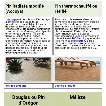
Pin Radiata modifié
Pin thermochauffé ou
(Accoya)
rétifié
L
’
Accoya
est un bois modifié, de façon
S’inscrivant pleinement dans la
à améliorer sa durabilité, sa
démarche de développement durable,
robustesse et sa stabilité. L’essence
le bois rétifié est une véritable
de base utilisée pour fabriquer
alternative à l’utilisation de bois
l’Accoya est le
pin radiata
, également
exotiques ou de bois d’extérieur traités
nommé pin de Monterey, très répandu
chimiquement. Particulièrement
en Amérique du Nord mais on le
recommandé pour les pièces
trouve aussi dans les Landes.
humides mais aussi les terrasses, le
L’Accoya est le premier bois haute
bois rétifié est
100 % écologique. Après
technologie au monde. Créé à base de
traitement de
rétification
, le bois
bois tendres issus de sources
prend une couleur homogène brun
durables, le bois Accoya égale, voire
fumé avec une élégance exotique : le
dépasse les meilleurs bois feuillus
bois va griser sous les effet des UV.
tropicaux en termes de durabilité,
d’esthétique et de stabilité.
Voir les produits
Voir les produits
Douglas ou Pin
Mélèze
d’Orégon