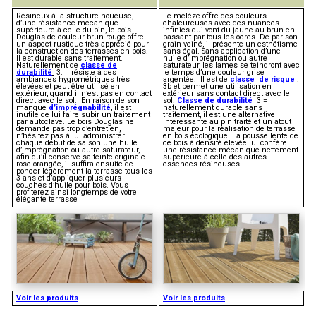
Résineux à la structure noueuse,
Le mélèze offre des couleurs
d’une résistance mécanique
chaleureuses avec des nuances
supérieure à celle du pin, le bois
infinies qui vont du jaune au brun en
Douglas de couleur brun rouge offre
passant par tous les ocres. De par son
un aspect rustique très apprécié pour
grain veiné, il présente un esthétisme
la construction des terrasses en bois.
sans égal. Sans application d’une
Il est durable sans traitement.
huile d’imprégnation ou autre
Naturellement de
classe de
saturateur, les lames se teindront avec
durabilité
3. Il résiste à des
le temps d’une couleur grise
ambiances hygrométriques très
argentée. Il est de
classe de risque
:
élevées et peut être utilisé en
3b et permet une utilisation en
extérieur, quand il n’est pas en contact
extérieur sans contact direct avec le
direct avec le sol. En raison de son
sol.
Classe de durabilité
3 =
manque
d’imprégnabilité
,
il est
naturellement durable sans
inutile de lui faire subir un traitement
traitement, il est une alternative
par autoclave. Le bois Douglas ne
intéressante au pin traité et un atout
demande pas trop d’entretien,
majeur pour la réalisation de terrasse
n’hésitez pas à lui administrer
en bois écologique. La pousse lente de
chaque début de saison une huile
ce bois à densité élevée lui confère
d’imprégnation ou autre saturateur,
une résistance mécanique nettement
afin qu’il conserve sa teinte originale
supérieure à celle des autres
rose orangée, il suffira ensuite de
essences résineuses.
poncer légèrement la terrasse tous les
3 ans et d’appliquer plusieurs
couches d’huile pour bois. Vous
profiterez ainsi longtemps de votre
élégante terrasse
Voir les produits
Voir les produits