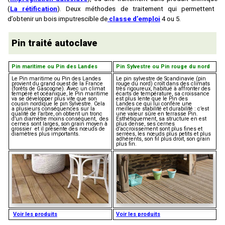
(
La rétification
)
. Deux méthodes de traitement qui permettent
d’obtenir un bois imputrescible de
classe d’emploi
4 ou 5.
Pin traité autoclave
Pin maritime ou Pin des Landes
Pin Sylvestre ou Pin rouge du nord
Le Pin maritime ou Pin des Landes
Le pin sylvestre de Scandinavie (pin
provient du grand ouest de la France
rouge du nord) croît dans des climats
(forêts de Gascogne).
Avec un climat
très rigoureux, h
abitué à
affronter des
tempéré et océanique, le Pin maritime
écarts de température, sa croissance
va se développer plus vite que son
est plus lente que le Pin des
cousin nordique le pin Sylvestre. Cela
Landes
ce qui lui
confère une
a plusieurs conséquences sur la
meilleure stabilité et durabilité : c’est
qualité de l’arbre, on obtient un tronc
une valeur sûre en terrasse Pin.
d’un diamètre moins conséquent, des
Esthétiquement, sa structure en est
cernes sont larges, son grain moyen à
plus dense, ses cernes
grossier et il présente des nœuds de
d’accroissement sont plus fines et
diamètres plus importants.
serrées, les nœuds plus petits et plus
adhérents, son fil plus droit, son grain
plus fin.
Voir les produits
Voir les produits