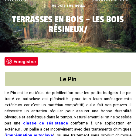
les bois résineux/
TERRASSES EN BOIS – LES BOIS
RÉSINEUX/
Enregistrer
Le Pin
Le Pin est le matériau de prédilection pour les petits budgets. Le pin
traité en autoclave est plébiscité pour tous leurs aménagements
extérieurs car c’est un matériau compétitif, qui a fait ses preuves. Il
nécessite un entretien régulier pour assurer une bonne durabilité
physique et esthétique dans le temps. Naturellement le Pin ne possède
pas une
classe de résistance
conforme à une application en
extérieur . On pallie à cet inconvénient avec des traitements chimiques
(
imprégnation autoclave
)
,
ou une traitement sans produit chimique