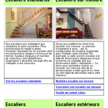
Des escaliers qui s’adaptent aux
Deux cas justifient le choix d’un
situations le plus courantes. Plus
escalier sur mesure. Le premier
économique et rapide à poser,
s’imposera à vous … par la
l’escalier standard est un escalier dont
configuration de l’espace disponible
les dimensions (largeur minimum de
pour installer votre escalier Par
trémie, hauteur, longueur et nombre
exemple, si votre ancien escalier est
de marches,) sont prédéfinies.
doté de dimensions atypiques et que
Cependant, il peut être recoupé afin de
la trémie ne s’adapte pas aux
s’adapter à vos mesures.
dimensions dites « standards ». Ou
alors vous souhaitez choisir un
escalier sur mesure afin de le
personnaliser à votre goût et en faire
un réel objet de décoration dans votre
intérieur.
Voir les escaliers standards
Modèles escalier sur mesure
Concevoir son escalier sur mesure
Feuille de relevé côtes
Escaliers
Escaliers extérieurs