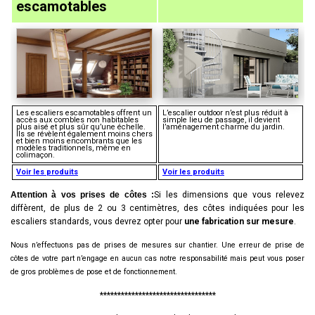
escamotables
Les escaliers escamotables offrent un
L’escalier outdoor n’est plus réduit à
accès aux combles non habitables
simple lieu de passage, il devient
plus aisé et plus sûr qu’une échelle.
l’aménagement charme du jardin.
Ils se révèlent également moins chers
et bien moins encombrants que les
modèles traditionnels, même en
colimaçon.
Voir les produits
Voir les produits
Attention à vos prises de côtes :
Si les dimensions que vous relevez
diffèrent, de plus de 2 ou 3 centimètres, des côtes indiquées pour les
escaliers standards, vous devrez opter pour
une fabrication sur mesure
.
Nous n’effectuons pas de prises de mesures sur chantier. Une erreur de prise de
côtes de votre part n’engage en aucun cas notre responsabilité mais peut vous poser
de gros problèmes de pose et de fonctionnement.
*********************************