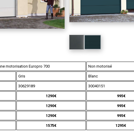
une motorisation Europro 700
Non motorisé
Gris
Blanc
30629189
30040151
1290€
995€
1290€
995€
1290€
995€
1575€
1295€