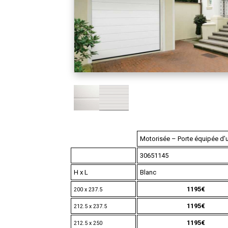
Motorisée – Porte équipée d’
30651145
H x L
Blanc
1195€
200 x 237.5
1195€
212.5 x 237.5
1195€
212.5 x 250