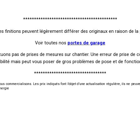
*******************************************
es finitions peuvent légèrement différer des originaux en raison de l
Voir toutes nos
portes de garage
ctuons pas de prises de mesures sur chantier. Une erreur de prise de
bilité mais peut vous poser de gros problèmes de pose et de foncti
*********************************
us commercialisons. Les prix indiqués font l’objet d’une actualisation régulière, ils ne peuvent
nergie