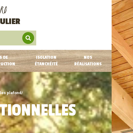
RO
ULIER
S DE
ISOLATION
NOS
RUCTION
ÉTANCHÉITÉ
RÉALISATIONS
les plafond/
TIONNELLES