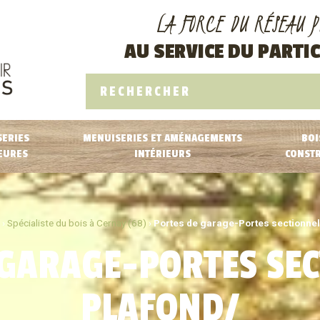
LA FORCE DU RÉSEAU P
AU SERVICE DU PARTIC
ERIES
MENUISERIES ET AMÉNAGEMENTS
BOI
EURES
INTÉRIEURS
CONST
 ›
Spécialiste du bois à Cernay (68)
›
Portes de garage-Portes sectionnel
 GARAGE-PORTES SEC
PLAFOND/