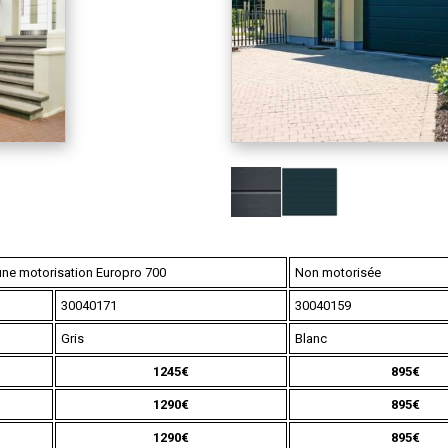
une motorisation Europro 700
Non motorisée
30040171
30040159
Gris
Blanc
1245€
895
€
1290€
895€
1290€
895€