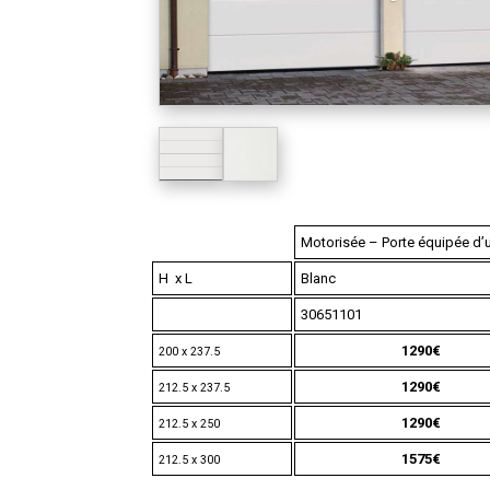
Motorisée – Porte équipée d’
H x L
Blanc
30651101
1290€
200 x 237.5
1290€
212.5 x 237.5
1290€
212.5 x 250
1575€
212.5 x 300